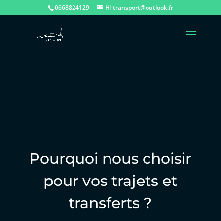
0668824129
Hl-transport@outlook.fr
TAXI ESSONNE 91 –
SEINE ET MARNE 77
Réserver votre chauffeur privé
Pourquoi nous choisir
pour vos trajets et
transferts ?