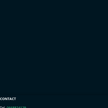
RÉSERVEZ
Appelez dès maintenant
06.68.82.41.29
ou
RÉSERVEZ EN LIGNE
CONTACT
Tel.
0668824129