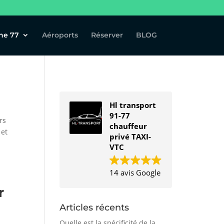
ne 77
Aéroports
Réserver
BLOG
Hl transport
91-77
rs
chauffeur
 et
privé TAXI-
VTC
14 avis Google
r
Articles récents
Quelle est la spécificité de la