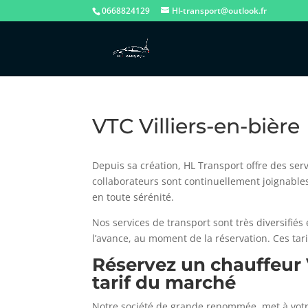
0668824129
Hl-transport@outlook.fr
VTC Villiers-en-bière
Depuis sa création, HL Transport offre des serv
collaborateurs sont continuellement joignables
en toute sérénité.
Nos services de transport sont très diversifié
l’avance, au moment de la réservation. Ces tar
Réservez un chauffeur
tarif du marché
Notre société de grande renommée, met à votre