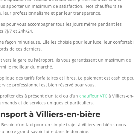
ous apporter un maximum de satisfaction. Nos chauffeurs se
té, leur professionnalisme et par leur transparence.
bles pour vous accompagner tous les jours même pendant les
es 7j/7 et 24h/24.
e façon minutieuse. Elle les choisie pour leur luxe, leur confortabi
ords de ces derniers.
vers la gare ou l’aéroport. Ils vous garantissent un maximum de
armi le meilleur du marché.
plique des tarifs forfaitaires et libres. Le paiement est cash et pe
service professionnel est bien réservé pour vous.
rofiter dès à présent d’un taxi ou d’un
chauffeur VTC
à Villiers-en-
gourmands et de services uniques et particuliers.
ansport à
Villiers-en-bière
? Besoin d’un taxi pour un simple trajet à Villiers-en-bière, nous
 à notre grand-savoir-faire dans le domaine.