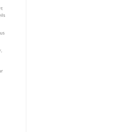
rt
ils
ous
r,
ur