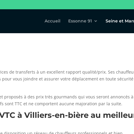
Accueil
Essonne 91
Seine et Mar
ices de transferts à un excellent rapport qualité/prix. Ses chauffeu
 pour vous joindre et assurer votre déplacement en toute sécurité
s et proposés à des prix très gourmands qui vous seront annoncés à
ifs sont TTC et ne comportent aucune majoration par la suite.
 VTC à
Villiers-en-bière au meilleu
 disposition un réseau de chauffeurs professionnels et bien