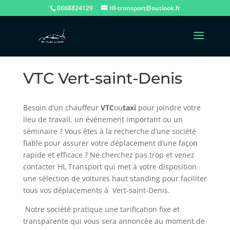
0668824129
Hl-transport@outlook.fr
VTC Vert-saint-Denis
Besoin d’un chauffeur
VTC
ou
t
axi
pour joindre votre
lieu de travail, un événement important ou un
séminaire ? Vous êtes à la recherche d’une société
fiable pour assurer votre déplacement d’une façon
rapide et efficace ? Ne cherchez pas trop et venez
contacter HL Transport qui met à votre disposition
une sélection de voitures haut standing pour faciliter
tous vos déplacements à Vert-saint-Denis.
Notre société pratique une tarification fixe et
transparente qui vous sera annoncée au moment de