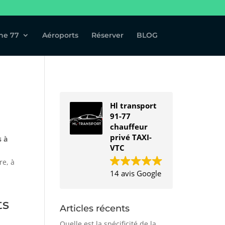
ne 77
Aéroports
Réserver
BLOG
Hl transport
91-77
chauffeur
privé TAXI-
s à
VTC
re, à
14 avis Google
ts
Articles récents
Quelle est la spécificité de la