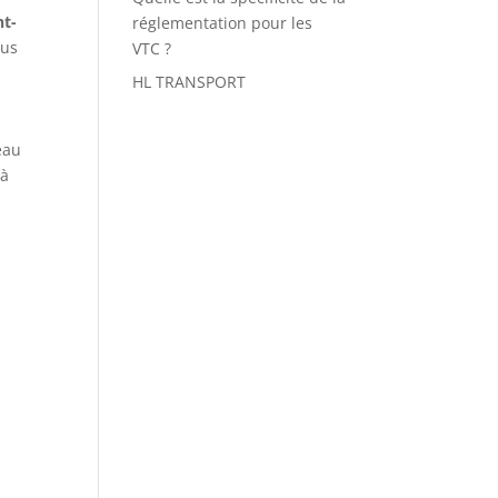
nt-
réglementation pour les
ous
VTC ?
HL TRANSPORT
eau
 à
t