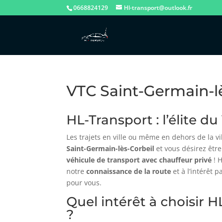
0668824129
Hl-transport@outlook.fr
VTC Saint-Germain-l
HL-Transport : l’élite d
Les trajets en ville ou même en dehors de la vi
Saint-Germain-lès-Corbeil
et vous désirez êtr
véhicule de transport avec chauffeur privé
! H
notre
connaissance de la route
et à l’intérêt 
pour vous.
Quel intérêt à choisir
?