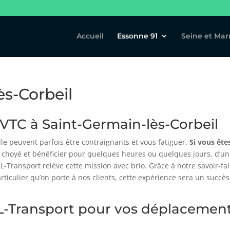
Accueil
Essonne 91
Seine et Mar
ès-Corbeil
u VTC à Saint-Germain-lès-Corbeil
lle peuvent parfois être contraignants et vous fatiguer.
Si vous ête
e choyé et bénéficier pour quelques heures ou quelques jours, d’un
L-Transport relève cette mission avec brio. Grâce à notre savoir-fai
particulier qu’on porte à nos clients, cette expérience sera un succès
 HL-Transport pour vos déplacemen